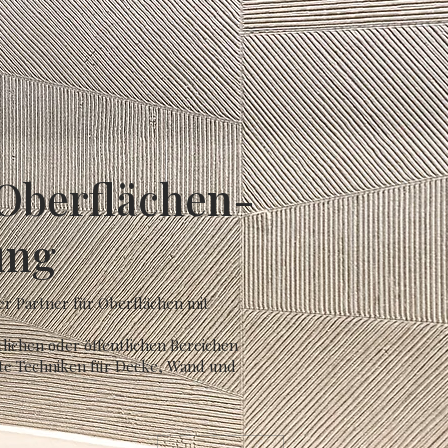
 Oberflächen-
ung
er Partner für Oberflächen mit
tlichen oder öffentlichen Bereichen
ste Techniken für Decke, Wand und