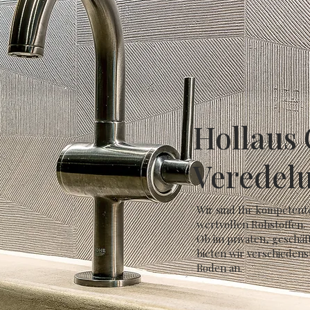
Hollaus
Veredel
Wir sind Ihr kompetent
wertvollen Rohstoffen.
Ob im privaten, geschäf
bieten wir verschieden
Boden an.