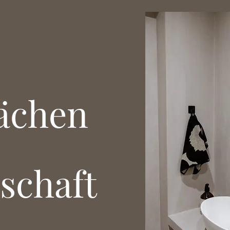
ächen
schaft